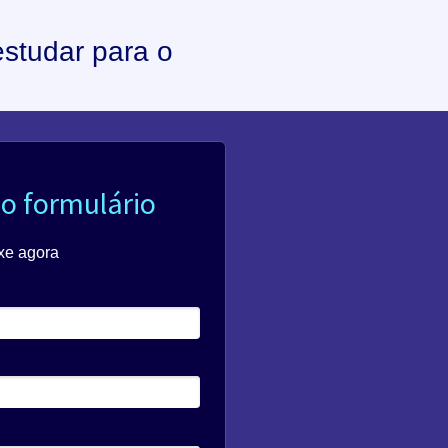
studar para o
o formulário
xe agora